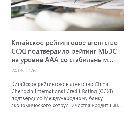
Китайское рейтинговое агентство
А
CCXI подтвердило рейтинг МБЭС
р
на уровне AAA со стабильным
м
прогнозом
ш
24.06.2026
15
Китайское рейтинговое агентство China
А
Chengxin International Credit Rating (CCXI)
А
подтвердило Международному банку
р
экономического сотрудничества кредитный
э
рейтинг AAA со стабильным прогнозом.
м
«
Р
п