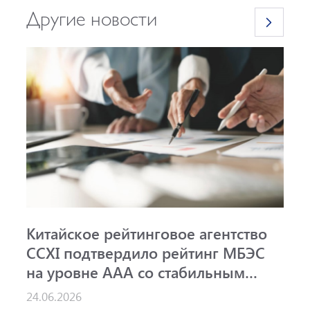
Другие новости
Китайское рейтинговое агентство
А
CCXI подтвердило рейтинг МБЭС
р
на уровне AAA со стабильным
и
прогнозом
24.06.2026
1