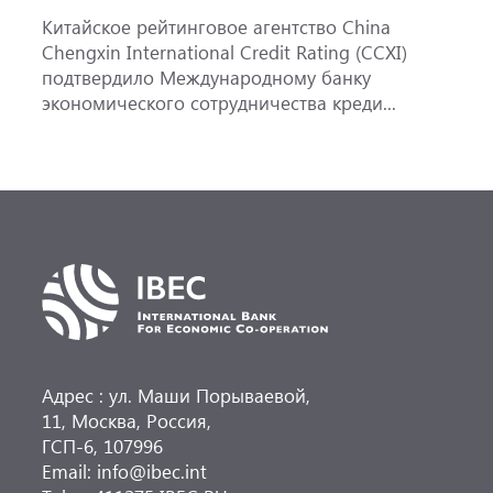
Китайское рейтинговое агентство China
А
Chengxin International Credit Rating (CCXI)
А
подтвердило Международному банку
р
экономического сотрудничества креди...
э
Адрес : ул. Маши Порываевой,
11, Москва, Россия,
ГСП-6, 107996
Email: info@ibec.int