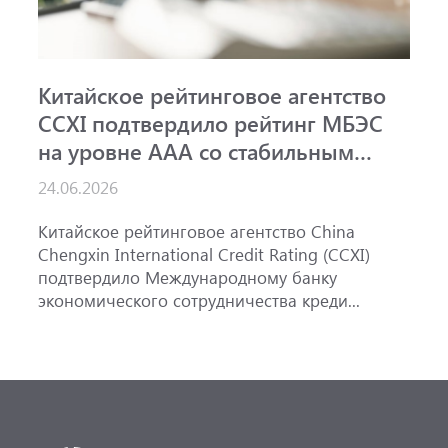
Китайское рейтинговое агентство
А
CCXI подтвердило рейтинг МБЭС
р
на уровне AAA со стабильным
и
прогнозом
24.06.2026
1
Китайское рейтинговое агентство China
А
Chengxin International Credit Rating (CCXI)
А
подтвердило Международному банку
р
экономического сотрудничества креди...
э