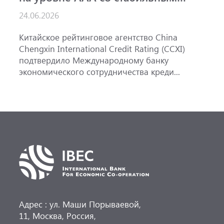
прогнозом
24.06.2026
1
Китайское рейтинговое агентство China
А
Chengxin International Credit Rating (CCXI)
А
подтвердило Международному банку
р
экономического сотрудничества креди...
э
Адрес : ул. Маши Порываевой,
11, Москва, Россия,