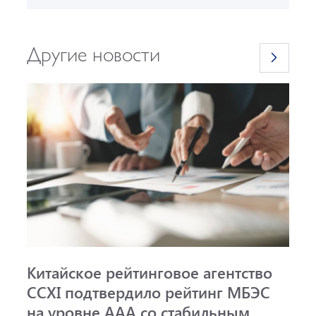
Другие новости
Китайское рейтинговое агентство
А
CCXI подтвердило рейтинг МБЭС
р
на уровне AAA со стабильным
и