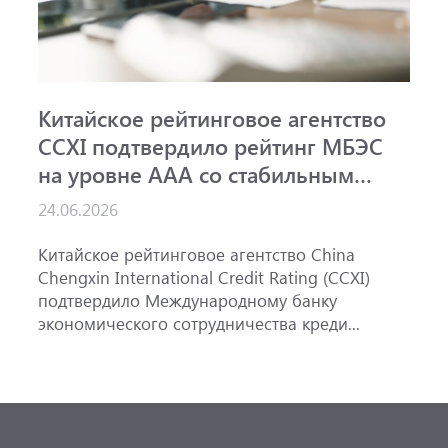
Китайское рейтинговое агентство
А
CCXI подтвердило рейтинг МБЭС
р
на уровне AAA со стабильным
и
прогнозом
24.06.2026
1
Китайское рейтинговое агентство China
А
Chengxin International Credit Rating (CCXI)
А
подтвердило Международному банку
р
экономического сотрудничества креди...
э