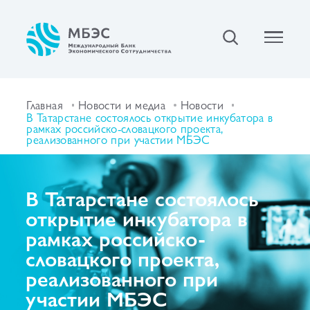
Главная
Новости и медиа
Новости
В Татарстане состоялось открытие инкубатора в
рамках российско-словацкого проекта,
реализованного при участии МБЭС
В Татарстане состоялось
открытие инкубатора в
рамках российско-
словацкого проекта,
реализованного при
участии МБЭС