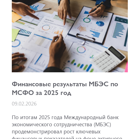
«Стабильный», и по национальной шкале для
Российской Федерации на уровне AAA(RU),
прогноз «Стабильный». Также подтвержден
рейтинг облигаций МБЭС серий 001Р-02
(RU000A101RJ7), 002Р-03 (RU000A108Q03) и
002Р-04 (RU000A10CC99) на уровне AAA(RU).
Финансовые результаты МБЭС по
МСФО за 2025 год
09.02.2026
По итогам 2025 года Международный банк
экономического сотрудничества (МБЭС)
продемонстрировал рост ключевых
финансовых показателей на фоне активного