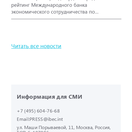
рейтинг Международного банка
экономического сотрудничества по
международной шкале на уровне ‘A-’, прогноз
«Стабильный» и кредитный рейтинг по
национальной шкале для Российской
Федерации – ‘AAA(RU)’, прогноз
Читать все новости
«Стабильный», а также рейтинг облигаций
МБЭС серии 001Р-02 (RU000A101RJ7), серии
002Р-03 (RU000A108Q03) и 002Р-04
(RU000A10CC99) – ‘AAA(RU)’.
Информация для СМИ
+7 (495) 604-76-68
Email:
PRESS@ibec.int
ул. Маши Порываевой, 11, Москва,
Россия,