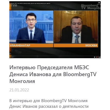
Интервью Председателя МБЭС
С
Дениса Иванова для BloombergTV
«
Монголия
п
B
21.01.2022
1
ж
В интервью для BloombergTV Монголия
М
Денис Иванов рассказал о деятельности
с