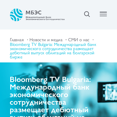
Главная
Новости и медиа
СМИ о нас
Bloomberg TV Bulgaria: Международный банк
экономического сотрудничества размещает
дебютный выпуск облигаций на болгарской
бирже
Bloomberg TV Bulgaria:
Международный банк
экономического
сотрудничества
размещает дебютный
выпуск облигаций на