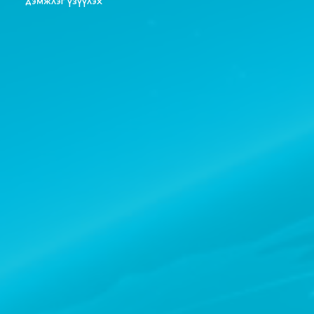
дэмжлэг үзүүлэх