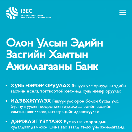
Олон Улсын Эдийн
Засгийн Хамтын
Ажиллагааны Банк
ХУВЬ НЭМЭР ОРУУЛАХ
Гишүүн улс орнуудын эдийн
засгийн өсөлт, тогтвортой хөгжилд хувь нэмэр оруулах
ИДЭВХЖҮҮЛЭХ
Гишүүн улс орон болон бусад улс,
бүс нутгуудын хоорондын худалдаа, эдийн засгийн
хамтын ажиллагаа, интеграцийг идэвхжүүлэх
ДЭМЖЛЭГ ҮЗҮҮЛЭХ
Бүс нутаг хоорондын
худалдааг дэмжиж, шинэ зах зээлд тэлэх үйл ажиллагаанд