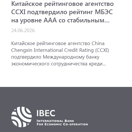
Китайское рейтинговое агентство
А
CCXI подтвердило рейтинг МБЭС
р
на уровне AAA со стабильным
и
прогнозом
24.06.2026
1
Китайское рейтинговое агентство China
А
Chengxin International Credit Rating (CCXI)
А
подтвердило Международному банку
р
экономического сотрудничества креди...
э