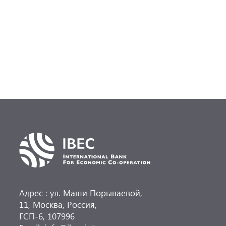
п
р
(
0
Адрес : ул. Маши Порываевой,
11, Москва, Россия,
ГСП-6, 107996