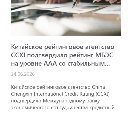
Китайское рейтинговое агентство
А
CCXI подтвердило рейтинг МБЭС
р
на уровне AAA со стабильным
м
прогнозом
ш
24.06.2026
15
Китайское рейтинговое агентство China
А
Chengxin International Credit Rating (CCXI)
А
подтвердило Международному банку
р
экономического сотрудничества кредитный
э
рейтинг AAA со стабильным прогнозом.
м
«
Р