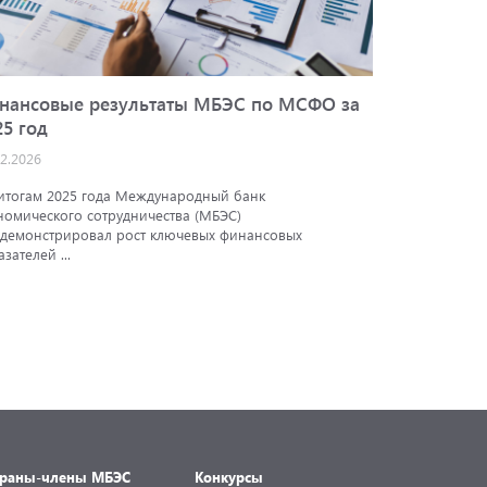
нансовые результаты МБЭС по МСФО за
Кредитн
25 год
АКРА
02.2026
25.12.2025
итогам 2025 года Международный банк
Аналитичес
номического сотрудничества (МБЭС)
подтвердил
демонстрировал рост ключевых финансовых
экономичес
азателей ...
траны-члены МБЭС
Конкурсы