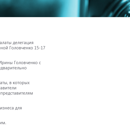
алаты делегация
ной Головченко 15-17
Ирины Головченко с
едварительно
аты, в которых
тавители
 представителям
бизнеса для
им.