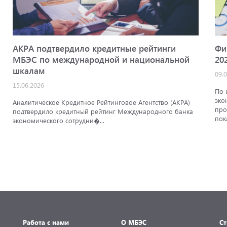
АКРА подтвердило кредитные рейтинги
Фи
МБЭС по международной и национальной
20
шкалам
09.
15.06.2026
По 
эко
Аналитическое Кредитное Рейтинговое Агентство (АКРА)
про
подтвердило кредитный рейтинг Международного банка
пок
экономического сотрудни�...
Работа с нами
О МБЭС
С