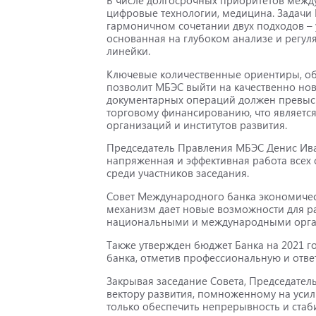
цифровые технологии, медицина. Задачи 
гармоничном сочетании двух подходов – 
основанная на глубоком анализе и регу
линейки.
Ключевые количественные ориентиры, обо
позволит МБЭС выйти на качественно но
документарных операций должен превысит
торговому финансированию, что являетс
организаций и институтов развития.
Председатель Правления МБЭС Денис Ива
напряженная и эффективная работа всех 
среди участников заседания.
Совет Международного банка экономичес
механизм дает новые возможности для р
национальными и международными орган
Также утвержден бюджет Банка на 2021 г
банка, отметив профессиональную и отве
Закрывая заседание Совета, Председате
вектору развития, помноженному на усил
только обеспечить непрерывность и стаби