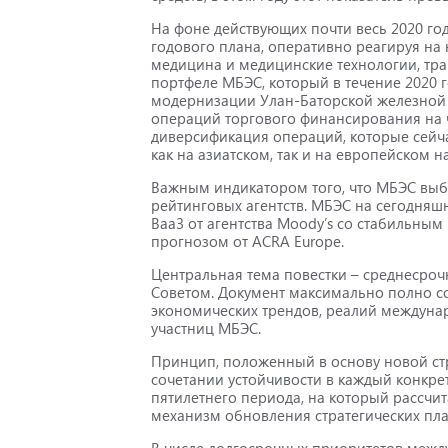
На фоне действующих почти весь 2020 го
годового плана, оперативно реагируя на
медицина и медицинские технологии, тран
портфеле МБЭС, который в течение 2020 
модернизации Улан-Баторской железной д
операций торгового финансирования на ч
диверсификация операций, которые сейча
как на азиатском, так и на европейском 
Важным индикатором того, что МБЭС выбр
рейтинговых агентств. МБЭС на сегодняшн
Baa3 от агентства Moody’s со стабильным
прогнозом от ACRA Europe.
Центральная тема повестки – среднесроч
Советом. Документ максимально полно со
экономических трендов, реалий междуна
участниц МБЭС.
Принцип, положенный в основу новой стр
сочетании устойчивости в каждый конкр
пятилетнего периода, на который рассчит
механизм обновления стратегических пла
В числе долгосрочных приоритетов межд