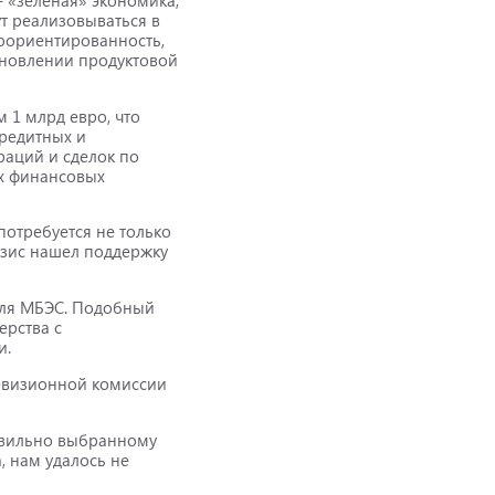
т реализовываться в
тоориентированность,
бновлении продуктовой
 1 млрд евро, что
редитных и
раций и сделок по
х финансовых
отребуется не только
езис нашел поддержку
еля МБЭС. Подобный
ерства с
и.
Ревизионной комиссии
авильно выбранному
, нам удалось не