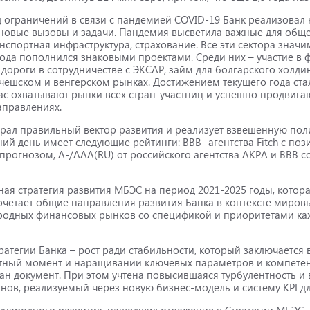
д ограничений в связи с пандемией COVID-19 Банк реализовал
 новые вызовы и задачи. Пандемия высветила важные для обще
спортная инфраструктура, страхование. Все эти сектора значи
года пополнился знаковыми проектами. Среди них – участие в
ороги в сотрудничестве с ЭКСАР, займ для болгарского холдин
ешском и венгерском рынках. Достижением текущего года ста
с охватывают рынки всех стран-участниц и успешно продвигаю
направлениях.
ал правильный вектор развития и реализует взвешенную поли
ий день имеет следующие рейтинги: BBB- агентства Fitch с по
 прогнозом, A-/AAA(RU) от российского агентства АКРА и BBB 
ная стратегия развития МБЭС на период 2021-2025 годы, котор
четает общие направления развития Банка в контексте миров
родных финансовых рынков со спецификой и приоритетами каж
атегии Банка – рост ради стабильности, который заключается
етный момент и наращивании ключевых параметров и компетен
ан документ. При этом учтена повысившаяся турбулентность и 
нов, реализуемый через новую бизнес-модель и систему KPI дл
ународного развития, нашедших отражение в Стратегии МБЭС –