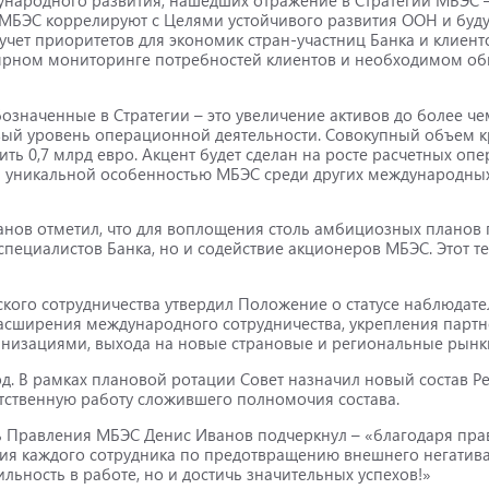
МБЭС коррелируют с Целями устойчивого развития ООН и буду
учет приоритетов для экономик стран-участниц Банка и клиен
лярном мониторинге потребностей клиентов и необходимом о
значенные в Стратегии – это увеличение активов до более чем
вый уровень операционной деятельности. Совокупный объем к
ь 0,7 млрд евро. Акцент будет сделан на росте расчетных опе
я уникальной особенностью МБЭС среди других международны
нов отметил, что для воплощения столь амбициозных планов п
специалистов Банка, но и содействие акционеров МБЭС. Этот т
кого сотрудничества утвердил Положение о статусе наблюдат
асширения международного сотрудничества, укрепления партн
изациями, выхода на новые страновые и региональные рынк
од. В рамках плановой ротации Совет назначил новый состав 
тственную работу сложившего полномочия состава.
ль Правления МБЭС Денис Иванов подчеркнул – «благодаря пр
ия каждого сотрудника по предотвращению внешнего негатива
льность в работе, но и достичь значительных успехов!»