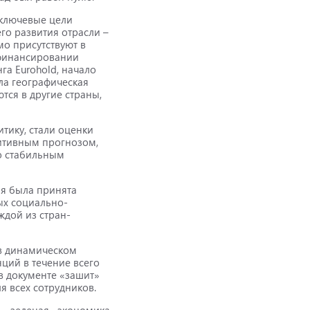
 ключевые цели
го развития отрасли –
мо присутствуют в
 финансировании
га Eurohold, начало
ла географическая
тся в другие страны,
тику, стали оценки
зитивным прогнозом,
со стабильным
ая была принята
ых социально-
дой из стран-
 в динамическом
ций в течение всего
в документе «зашит»
я всех сотрудников.
 «зеленая» экономика,