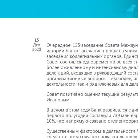
15
Очередное, 135 заседание Совета Междун
Дек
2020
истории Банка заседание прошло в уник
заседания коллегиальных органов. Единс
Совет состоялся одновременно во всех с
более оживленному и интенсивному диал
делегаций, входящих в руководящий сост
организационные вопросы. Тем более, чт
деятельности, так и ряд ключевых для да
Совет позитивно оценил текущие резуль
Ивановым.
В целом в этом году Банк развивался с д
первого полугодия составили 739 млн евр
10%, что напрямую связано с клиентоор
Существенным фактором в деятельности М
средств, в этом году этот показатель прев