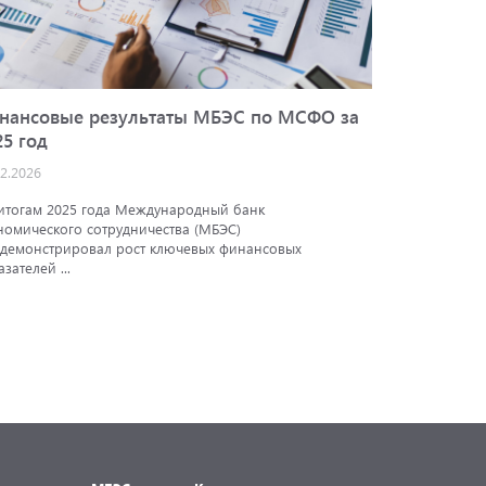
нансовые результаты МБЭС по МСФО за
Кредитн
25 год
АКРА
02.2026
25.12.2025
итогам 2025 года Международный банк
Аналитичес
номического сотрудничества (МБЭС)
подтвердил
демонстрировал рост ключевых финансовых
экономичес
азателей ...