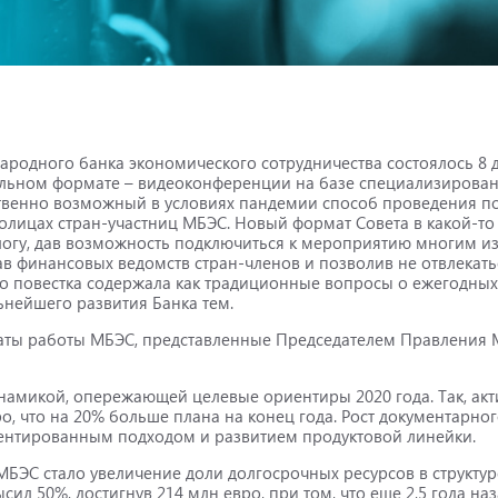
ародного банка экономического сотрудничества состоялось 8 
альном формате – видеоконференции на базе специализирова
твенно возможный в условиях пандемии способ проведения поз
толицах стран-участниц МБЭС. Новый формат Совета в какой-то
огу, дав возможность подключиться к мероприятию многим из
ав финансовых ведомств стран-членов и позволив не отвлекать
о повестка содержала как традиционные вопросы о ежегодных
льнейшего развития Банка тем.
таты работы МБЭС, представленные Председателем Правления
инамикой, опережающей целевые ориентиры 2020 года. Так, ак
о, что на 20% больше плана на конец года. Рост документарно
иентированным подходом и развитием продуктовой линейки.
БЭС стало увеличение доли долгосрочных ресурсов в структу
ысил 50%, достигнув 214 млн евро, при том, что еще 2,5 года на