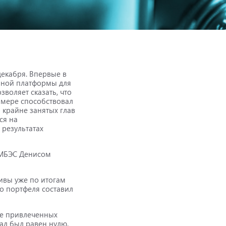
декабря. Впервые в
нной платформы для
воляет сказать, что
 мере способствовал
 крайне занятых глав
ся на
 результатах
 МБЭС Денисом
тивы уже по итогам
го портфеля составил
ре привлеченных
зад был равен нулю.