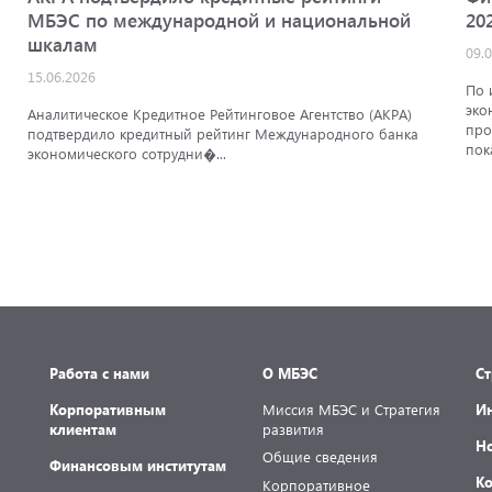
МБЭС по международной и национальной
20
шкалам
09.
15.06.2026
По 
эко
Аналитическое Кредитное Рейтинговое Агентство (АКРА)
про
подтвердило кредитный рейтинг Международного банка
пок
экономического сотрудни�...
Работа с нами
О МБЭС
С
Корпоративным
Миссия МБЭС и Стратегия
И
клиентам
развития
Н
Общие сведения
Финансовым институтам
К
Корпоративное