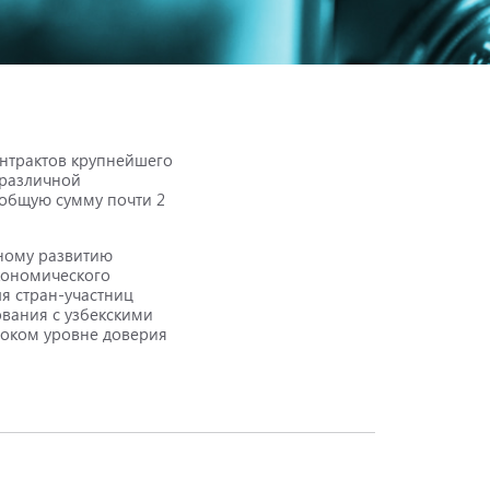
нтрактов крупнейшего
 различной
общую сумму почти 2
вному развитию
кономического
я стран-участниц
ования с узбекскими
соком уровне доверия