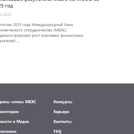
25 год
АКРА
02.2026
25.12.2025
итогам 2025 года Международный банк
Аналитичес
номического сотрудничества (МБЭС)
подтвердил
демонстрировал рост ключевых финансовых
экономичес
азателей ...
траны-члены МБЭС
Конкурсы
нвесторам
Карьера
овости и Медиа
Контакты
омплаенс
FAQ