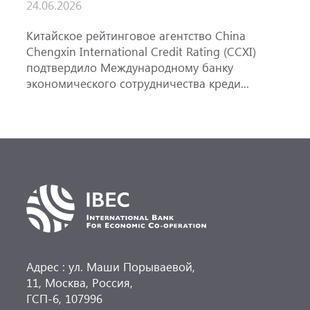
24.06.2026
1
Китайское рейтинговое агентство China
А
Chengxin International Credit Rating (CCXI)
А
подтвердило Международному банку
р
экономического сотрудничества креди...
э
Адрес : ул. Маши Порываевой,
11, Москва, Россия,
ГСП-6, 107996