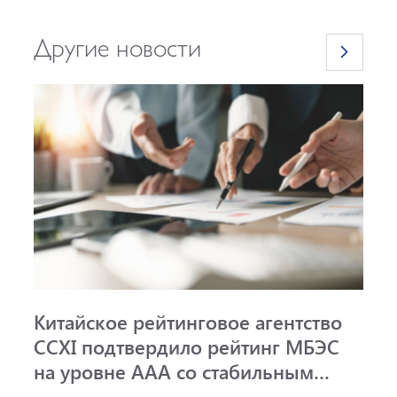
Другие новости
Китайское рейтинговое агентство
А
CCXI подтвердило рейтинг МБЭС
р
на уровне AAA со стабильным
и
прогнозом