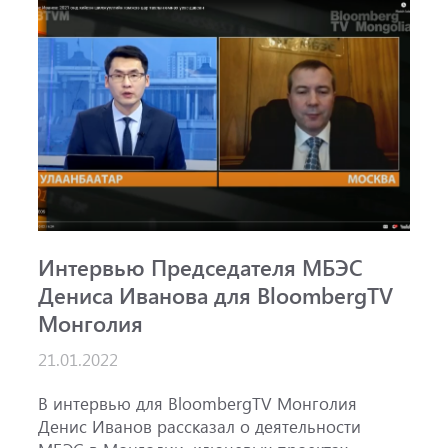
Интервью Председателя МБЭС
С
Дениса Иванова для BloombergTV
«
Монголия
п
B
21.01.2022
1
ж
В интервью для BloombergTV Монголия
М
Денис Иванов рассказал о деятельности
с