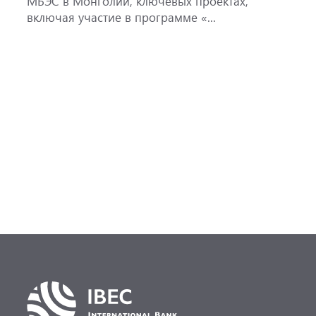
МБЭС в Монголии, ключевых проектах,
м
включая участие в программе «...