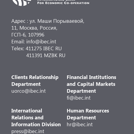
Адрес : ул. Маши Порываевой,
11, Москва, Россия,
ГСП-6, 107996
Email: info@ibec.int
Telex: 411275 IBEC RU
411391 MZBK RU
Clients Relationship
Financial Institutions
Department
and Capital Markets
uorco@ibec.int
Department
fi@ibec.int
International
Human Resources
Relations and
Department
Information Division
hr@ibec.int
press@ibec.int