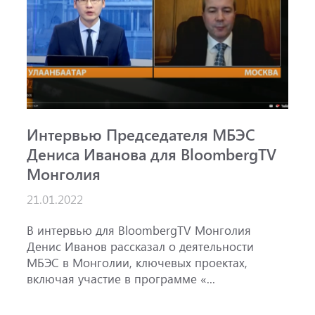
Интервью Председателя МБЭС
С
Дениса Иванова для BloombergTV
«
Монголия
п
B
21.01.2022
1
ж
В интервью для BloombergTV Монголия
М
Денис Иванов рассказал о деятельности
с
МБЭС в Монголии, ключевых проектах,
м
включая участие в программе «...