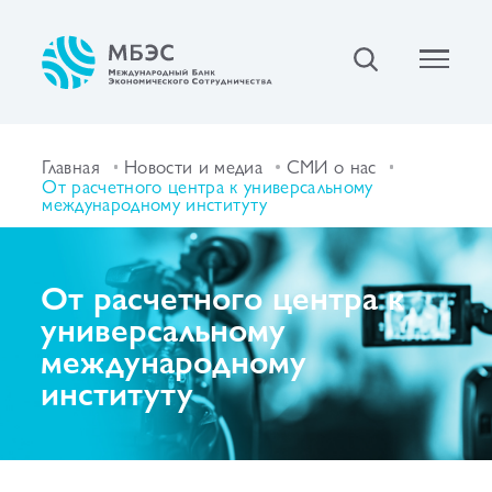
Главная
Новости и медиа
СМИ о нас
От расчетного центра к универсальному
международному институту
От расчетного центра к
универсальному
международному
институту