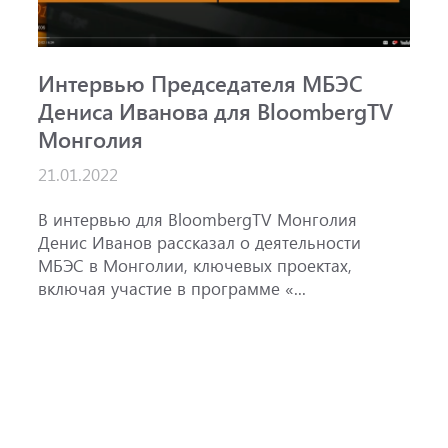
Интервью Председателя МБЭС
С
Дениса Иванова для BloombergTV
«
Монголия
п
B
21.01.2022
1
ж
В интервью для BloombergTV Монголия
М
Денис Иванов рассказал о деятельности
с
МБЭС в Монголии, ключевых проектах,
м
включая участие в программе «...