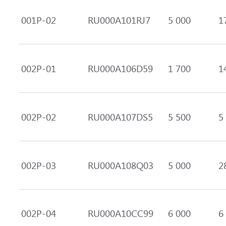
001Р-02
RU000A101RJ7
5 000
1
002P-01
RU000A106D59
1 700
1
002Р-02
RU000A107DS5
5 500
5
002Р-03
RU000A108Q03
5 000
2
002P-04
RU000A10CC99
6 000
6