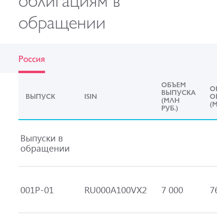
обращении
Россия
ОБЪЕМ
О
ВЫПУСКА
ВЫПУСК
ISIN
О
(МЛН
(М
РУБ.)
Выпуски в
обращении
001Р-01
RU000A100VX2
7 000
7