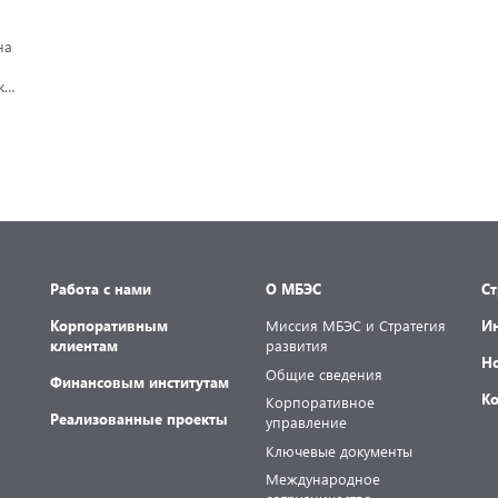
на
а,
Работа с нами
О МБЭС
С
Корпоративным
Миссия МБЭС и Стратегия
И
клиентам
развития
Н
Общие сведения
Финансовым институтам
К
Корпоративное
Реализованные проекты
управление
Ключевые документы
Международное