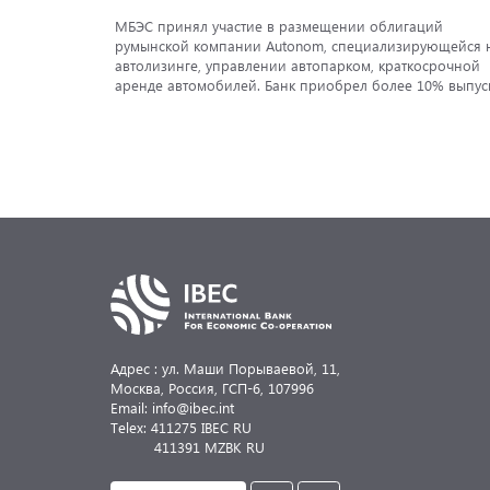
МБЭС принял участие в размещении облигаций
румынской компании Autonom, специализирующейся 
автолизинге, управлении автопарком, краткосрочной
аренде автомобилей. Банк приобрел более 10% выпуск
став одним из ключевых инвесторов в выпущенные
ценные бумаги. Годовая доходность составляет 4,11%.
Адрес : ул. Маши Порываевой, 11,
Москва, Россия,
ГСП-6, 107996
Email: info@ibec.int
Telex: 411275 IBEC RU
411391 MZBK RU