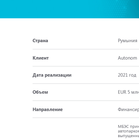
Страна
Румыния
Клиент
Autonom
Дата реализации
2021 год
Объем
EUR 5 мл
Направление
Финансир
МБЭС прин
автопарком
выпущенны