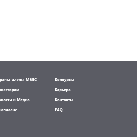
траны-члены МБЭС
Конкурсы
нвесторам
Карьера
овости и Медиа
Контакты
омплаенс
FAQ