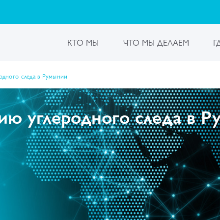
КТО МЫ
ЧТО МЫ ДЕЛАЕМ
Г
одного следа в Румынии
ию углеродного следа в Р