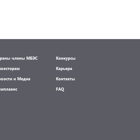
траны-члены МБЭС
Конкурсы
нвесторам
Карьера
овости и Медиа
Контакты
омплаенс
FAQ