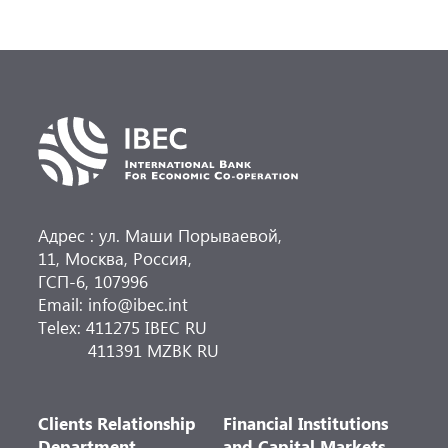
на срок более года в обеспечение
аккредитива монгольского банка Trade and
Development Bank of Mongolia.
Адрес : ул. Маши Порываевой,
11, Москва, Россия,
ГСП-6, 107996
Email: info@ibec.int
Telex: 411275 IBEC RU
411391 MZBK RU
Clients Relationship
Financial Institutions
Department
and Capital Markets