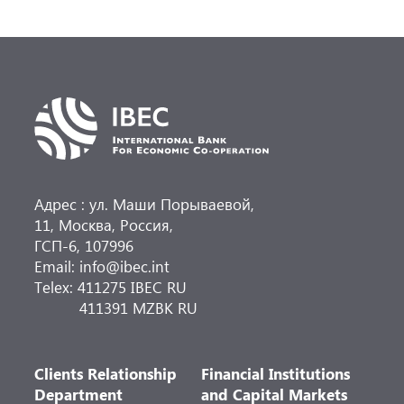
Денис Иванов. Словацкая компания является
одним из европейских лидеров в
производстве высококачественных
инкубационных яиц индейки с почти
полувековой историей, имеющая партнеров
более чем в десяти европейских стран.
Адрес : ул. Маши Порываевой,
11, Москва, Россия,
ГСП-6, 107996
Email: info@ibec.int
Telex: 411275 IBEC RU
411391 MZBK RU
Clients Relationship
Financial Institutions
Department
and Capital Markets