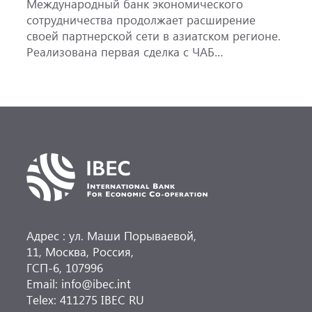
Международный банк экономического
сотрудничества продолжает расширение
своей партнерской сети в азиатском регионе.
Реализована первая сделка с ЧАБ
«Трастбанк» из Узбекистана — МБЭС
выпустил рамбурсное обязательство
по аккредитиву ЧАБ «Трастбанк» на сумму
1 млн долларов США.
Адрес : ул. Маши Порываевой,
11, Москва, Россия,
ГСП-6, 107996
Email: info@ibec.int
Telex: 411275 IBEC RU