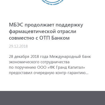
МБЭС продолжает поддержку
М
фармацевтической отрасли
ф
совместно с ОТП Банком
2
29.12.2018
2
э
28 декабря 2018 года Международный банк
п
экономического сотрудничества
п
по поручению ООО «ФК Гранд Капитал»
в
предоставил очередную контр-гарантию
«
в пользу АО «ОТП Банк» с целью выдачи АО
с
«ОТП Банк» гарантии в пользу дочерней
о
компании венгерского фармпроизводителя
Ф
EGIS.