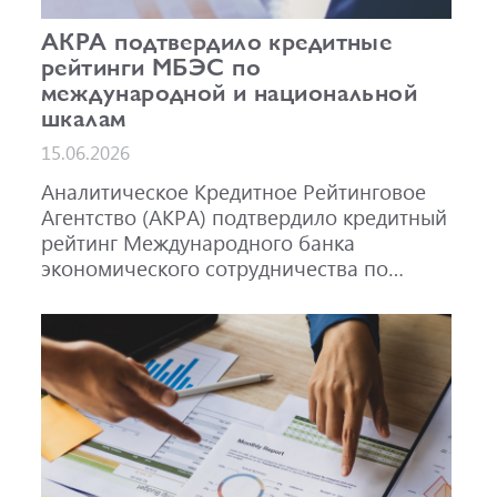
АКРА подтвердило кредитные
рейтинги МБЭС по
международной и национальной
шкалам
15.06.2026
Аналитическое Кредитное Рейтинговое
Агентство (АКРА) подтвердило кредитный
рейтинг Международного банка
экономического сотрудничества по
международной шкале на уровне A-,
прогноз «Стабильный», и по
национальной шкале для Российской
Федерации на уровне AAA(RU), прогноз
«Стабильный». Также подтвержден
рейтинг облигаций МБЭС серий 001Р-02
(RU000A101RJ7), 002Р-03 (RU000A108Q03)
и 002Р-04 (RU000A10CC99) на уровне