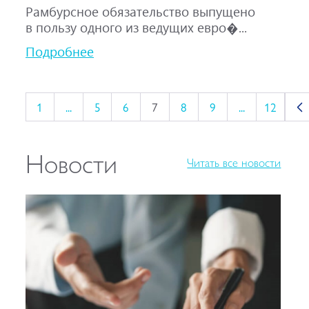
Рамбурсное обязательство выпущено
в пользу одного из ведущих евро�...
Подробнее
1
...
5
6
7
8
9
...
12
Новости
Читать все новости