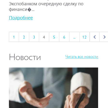
Экспобанком очередную сделку по
финанси�...
Подробнее
1
2
3
4
5
6
...
12
Новости
Читать все новости