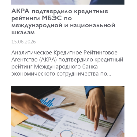
АКРА подтвердило кредитные
рейтинги МБЭС по
международной и национальной
шкалам
15.06.2026
Аналитическое Кредитное Рейтинговое
Агентство (АКРА) подтвердило кредитный
рейтинг Международного банка
экономического сотрудничества по
международной шкале на уровне A-,
прогноз «Стабильный», и по
национальной шкале для Российской
Федерации на уровне AAA(RU), прогноз
«Стабильный». Также подтвержден
рейтинг облигаций МБЭС серий 001Р-02
(RU000A101RJ7), 002Р-03 (RU000A108Q03)
и 002Р-04 (RU000A10CC99) на уровне
AAA(RU).