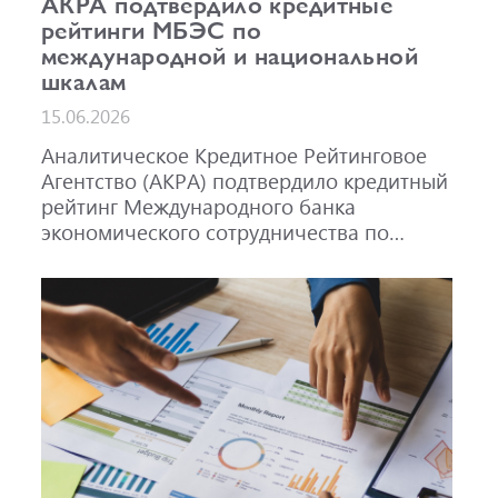
АКРА подтвердило кредитные
рейтинги МБЭС по
международной и национальной
шкалам
15.06.2026
Аналитическое Кредитное Рейтинговое
Агентство (АКРА) подтвердило кредитный
рейтинг Международного банка
экономического сотрудничества по
международной шкале на уровне A-,
прогноз «Стабильный», и по
национальной шкале для Российской
Федерации на уровне AAA(RU), прогноз
«Стабильный». Также подтвержден
рейтинг облигаций МБЭС серий 001Р-02
(RU000A101RJ7), 002Р-03 (RU000A108Q03)
и 002Р-04 (RU000A10CC99) на уровне
AAA(RU).