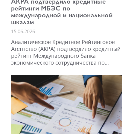
АКРА подтвердило кредитные
рейтинги МБЭС по
международной и национальной
шкалам
15.06.2026
Аналитическое Кредитное Рейтинговое
Агентство (АКРА) подтвердило кредитный
рейтинг Международного банка
экономического сотрудничества по
международной шкале на уровне A-,
прогноз «Стабильный», и по
национальной шкале для Российской
Федерации на уровне AAA(RU), прогноз
«Стабильный». Также подтвержден
рейтинг облигаций МБЭС серий 001Р-02
(RU000A101RJ7), 002Р-03 (RU000A108Q03)
и 002Р-04 (RU000A10CC99) на уровне
AAA(RU).